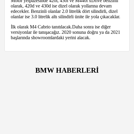
Motor yelpazesinde 420i, 430i ve M440i xDrive benzinli
olarak, 420d ve 430d ise dizel olarak yollarına devam
edecekler. Benzinli olanlar 2.0 litrelik dört silindirli, dizel
olanlar ise 3.0 litrelik altı silindirli ünite ile yola çıkacaklar.
İlk olarak M4 Cabrio tanıtılacak.Daha sonra ise diğer
versiyonlar ile tanışacağız. 2020 sonuna doğru ya da 2021
başlarında showroomlardaki yerini alacak.
BMW HABERLERİ