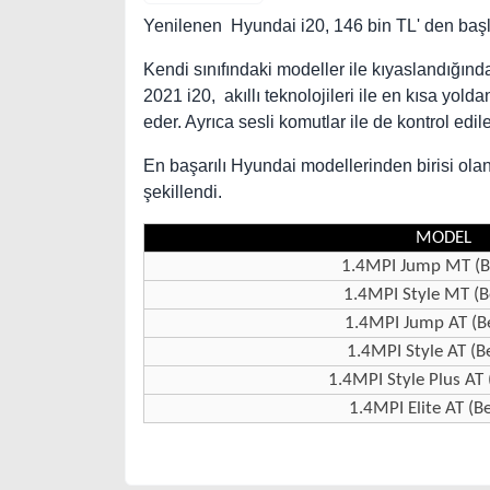
Yenilenen Hyundai i20, 146 bin TL' den başlay
Kendi sınıfındaki modeller ile kıyaslandığında 
2021 i20, akıllı teknolojileri ile en kısa yo
eder. Ayrıca sesli komutlar ile de kontrol edile
En başarılı Hyundai modellerinden birisi olan i
şekillendi.
MODEL
1.4MPI Jump MT (Be
1.4MPI Style MT (Be
1.4MPI Jump AT (Be
1.4MPI Style AT (Be
1.4MPI Style Plus AT 
1.4MPI Elite AT (Be