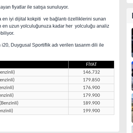
an fiyatlar ile satışa sunuluyor.
en iyi dijital kokpiti ve bağlantı özelliklerini sunan
ldan en uzun yolculuğunuza kadar her yolculuğu analiz
biliyor.
20, Duygusal Sportiflik adı verilen tasarım dili ile
FİYAT
nzinli)
146.732
nzinli)
179.850
nzinli)
176.900
nzinli)
179.900
(Benzinli)
189.900
nzinli)
199.900