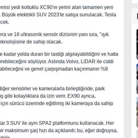
emisi yedi koltuklu XC90'ın yerini alan tamamen yeni
 Büyük elektrikli SUV 2023'te satışa sunulacak. Tesla
cek.
a ve 16 ultrasonik sensör dizisinin yanı sıra, "ışık
knolojisine de sahip olacak.
 kadar yolda duran bir lastiği algılayabildiğini ve hatta
rebileceğini söylüyor. Aslında Volvo, LiDAR ile ciddi
ılabileceğini ve genel çarpışmadan kaçınmanın %9
diğer sensörler ve kameralarla birleştiğinde, park
gibi kolaylıklara da izin verir. EX90 ayrıca,
 için sürücü üzerinde eğitilmiş iki kameraya da sahip
ar 3 SUV ile aynı SPA2 platformunu kullanacak. Her
 bir maksimum şarj hızı da açıklandı; bu, eğer doğruysa,
ilir.