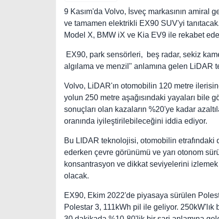
9 Kasım'da Volvo, İsveç markasının amiral g
ve tamamen elektrikli EX90 SUV'yi tanıtacak.
Model X, BMW iX ve Kia EV9 ile rekabet ede
EX90, park sensörleri, beş radar, sekiz kamer
algılama ve menzil" anlamına gelen LiDAR te
Volvo, LiDAR'ın otomobilin 120 metre ilerisine
yolun 250 metre aşağısındaki yayaları bile gö
sonuçları olan kazaların %20'ye kadar azalt
oranında iyileştirilebileceğini iddia ediyor.
Bu LIDAR teknolojisi, otomobilin etrafındaki 
ederken çevre görünümü ve yarı otonom sürüş 
konsantrasyon ve dikkat seviyelerini izlemek
olacak.
EX90, Ekim 2022'de piyasaya sürülen Polest
Polestar 3, 111kWh pil ile geliyor. 250kW'lık
30 dakikada %10-80'lik bir şarj anlamına geleb