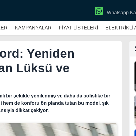
Whatsapp Ka
LER
KAMPANYALAR
FİYAT LİSTELERİ
ELEKTRİKLİ
ord: Yeniden
an Lüksü ve
ı bir şekilde yenilenmiş ve daha da sofistike bir
ni hem de konforu ön planda tutan bu model, şık
ansıyla dikkat çekiyor.