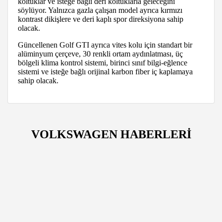
koltuklar ve isteğe bağlı deri koltuklarla geleceğini
söylüyor. Yalnızca gazla çalışan model ayrıca kırmızı
kontrast dikişlere ve deri kaplı spor direksiyona sahip
olacak.
Güncellenen Golf GTI ayrıca vites kolu için standart bir
alüminyum çerçeve, 30 renkli ortam aydınlatması, üç
bölgeli klima kontrol sistemi, birinci sınıf bilgi-eğlence
sistemi ve isteğe bağlı orijinal karbon fiber iç kaplamaya
sahip olacak.
VOLKSWAGEN HABERLERİ