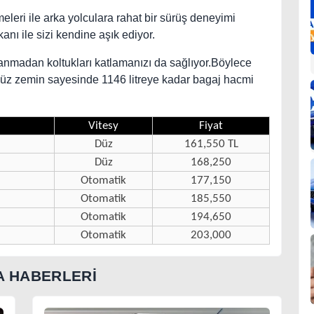
meleri ile arka yolculara rahat bir sürüş deneyimi
ı ile sizi kendine aşık ediyor.
lanmadan koltukları katlamanızı da sağlıyor.Böylece
 düz zemin sayesinde 1146 litreye kadar bagaj hacmi
Vitesy
Fiyat
Düz
161,550 TL
Düz
168,250
Otomatik
177,150
Otomatik
185,550
Otomatik
194,650
Otomatik
203,000
 HABERLERİ