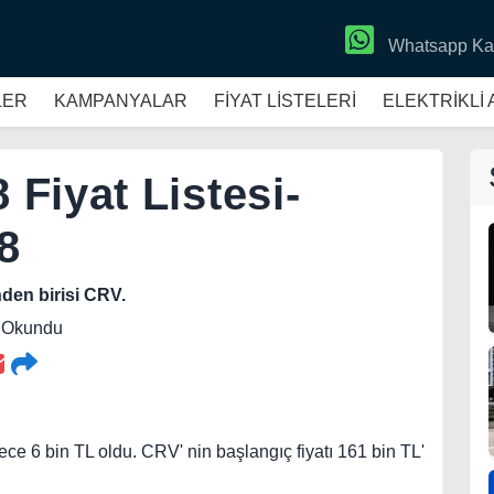
Whatsapp Ka
LER
KAMPANYALAR
FİYAT LİSTELERİ
ELEKTRİKLİ
Fiyat Listesi-
8
nden birisi CRV.
6 Okundu
e 6 bin TL oldu. CRV' nin başlangıç fiyatı 161 bin TL'