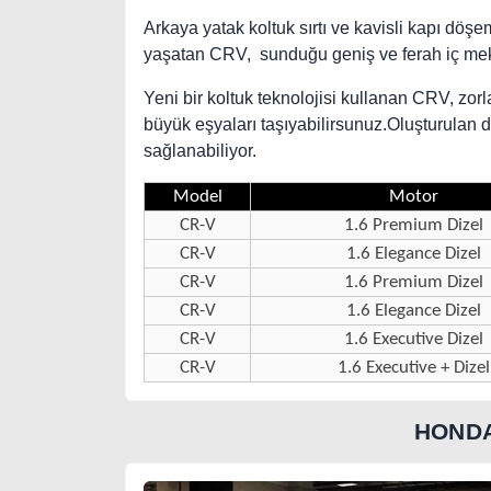
Arkaya yatak koltuk sırtı ve kavisli kapı döşe
yaşatan CRV, sunduğu geniş ve ferah iç mekan
Yeni bir koltuk teknolojisi kullanan CRV, zor
büyük eşyaları taşıyabilirsunuz.Oluşturulan
sağlanabiliyor.
Model
Motor
CR-V
1.6 Premium Dizel
CR-V
1.6 Elegance Dizel
CR-V
1.6 Premium Dizel
CR-V
1.6 Elegance Dizel
CR-V
1.6 Executive Dizel
CR-V
1.6 Executive + Dizel
HONDA