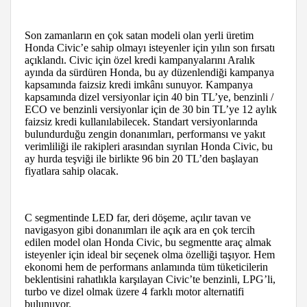
Son zamanların en çok satan modeli olan yerli üretim
Honda Civic’e sahip olmayı isteyenler için yılın son fırsatı
açıklandı. Civic için özel kredi kampanyalarını Aralık
ayında da sürdüren Honda, bu ay düzenlendiği kampanya
kapsamında faizsiz kredi imkânı sunuyor. Kampanya
kapsamında dizel versiyonlar için 40 bin TL’ye, benzinli /
ECO ve benzinli versiyonlar için de 30 bin TL’ye 12 aylık
faizsiz kredi kullanılabilecek. Standart versiyonlarında
bulundurduğu zengin donanımları, performansı ve yakıt
verimliliği ile rakipleri arasından sıyrılan Honda Civic, bu
ay hurda teşviği ile birlikte 96 bin 20 TL’den başlayan
fiyatlara sahip olacak.
C segmentinde LED far, deri döşeme, açılır tavan ve
navigasyon gibi donanımları ile açık ara en çok tercih
edilen model olan Honda Civic, bu segmentte araç almak
isteyenler için ideal bir seçenek olma özelliği taşıyor. Hem
ekonomi hem de performans anlamında tüm tüketicilerin
beklentisini rahatlıkla karşılayan Civic’te benzinli, LPG’li,
turbo ve dizel olmak üzere 4 farklı motor alternatifi
bulunuyor.