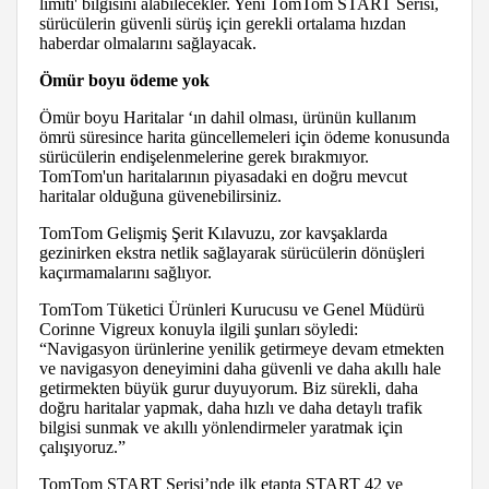
limiti' bilgisini alabilecekler. Yeni TomTom START Serisi,
sürücülerin güvenli sürüş için gerekli ortalama hızdan
haberdar olmalarını sağlayacak.
Ömür boyu ödeme yok
Ömür boyu Haritalar ‘ın dahil olması, ürünün kullanım
ömrü süresince harita güncellemeleri için ödeme konusunda
sürücülerin endişelenmelerine gerek bırakmıyor.
TomTom'un haritalarının piyasadaki en doğru mevcut
haritalar olduğuna güvenebilirsiniz.
TomTom Gelişmiş Şerit Kılavuzu, zor kavşaklarda
gezinirken ekstra netlik sağlayarak sürücülerin dönüşleri
kaçırmamalarını sağlıyor.
TomTom Tüketici Ürünleri Kurucusu ve Genel Müdürü
Corinne Vigreux konuyla ilgili şunları söyledi:
“Navigasyon ürünlerine yenilik getirmeye devam etmekten
ve navigasyon deneyimini daha güvenli ve daha akıllı hale
getirmekten büyük gurur duyuyorum. Biz sürekli, daha
doğru haritalar yapmak, daha hızlı ve daha detaylı trafik
bilgisi sunmak ve akıllı yönlendirmeler yaratmak için
çalışıyoruz.”
TomTom START Serisi’nde ilk etapta START 42 ve