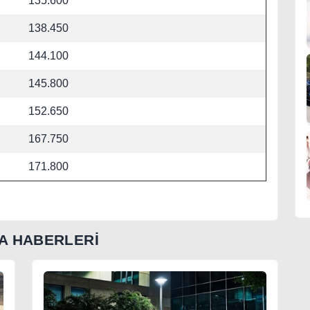
135.600
138.450
144.100
145.800
152.650
167.750
171.800
A HABERLERİ