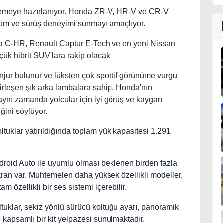
lemeye hazırlanıyor. Honda ZR-V, HR-V ve CR-V
ünüm ve sürüş deneyimi sunmayı amaçlıyor.
ta C-HR, Renault Captur E-Tech ve en yeni Nissan
ük hibrit SUV'lara rakip olacak.
anjur bulunur ve lüksten çok sportif görünüme vurgu
irleşen şık arka lambalara sahip. Honda'nın
, aynı zamanda yolcular için iyi görüş ve kaygan
iğini söylüyor.
ltuklar yatırıldığında toplam yük kapasitesi 1.291
roid Auto ile uyumlu olması beklenen birden fazla
ekran var. Muhtemelen daha yüksek özellikli modeller,
am özellikli bir ses sistemi içerebilir.
tuklar, sekiz yönlü sürücü koltuğu ayarı, panoramik
e kapsamlı bir kit yelpazesi sunulmaktadır.