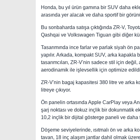
Honda, bu yıl ürün gamına bir SUV daha ek
arasında yer alacak ve daha sportif bir gör
Bu sonbaharda satışa çıktığında ZR-V, Toyo
Qashqai ve Volkswagen Tiguan gibi diğer küç
Tasarımında ince farlar ve parlak siyah ön p
yapılır. Arkada, kompakt SUV, arka kapakla b
tasarımcıları, ZR-V'nin sadece stil için değil
aerodinamik ile işlevsellik için optimize edild
ZR-V'nin bagaj kapasitesi 380 litre ve arka ko
litreye çıkıyor.
Ön panelin ortasında Apple CarPlay veya And
şarj noktası ve dokuz inçlik bir dokunmatik 
10,2 inçlik bir dijital gösterge paneli ve daha t
Döşeme seviyelerinde, ısıtmalı ön ve arka kol
tavan, 18 inç alaşım jantlar dahil olmak üzer