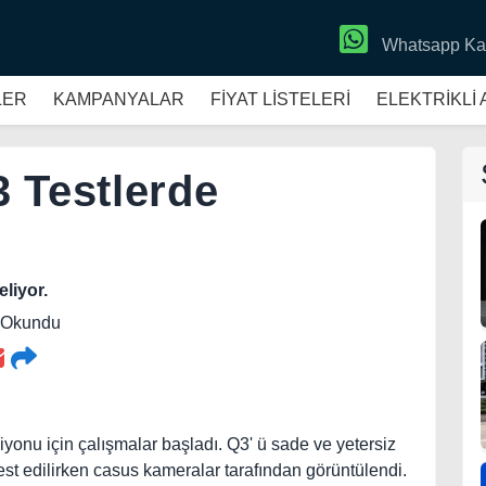
Whatsapp Ka
LER
KAMPANYALAR
FİYAT LİSTELERİ
ELEKTRİKLİ
 Testlerde
liyor.
5 Okundu
onu için çalışmalar başladı. Q3' ü sade ve yetersiz
est edilirken casus kameralar tarafından görüntülendi.