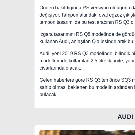
Önden bakıldığında RS versiyon olduğuna dair
değişiyor. Tampon altındaki oval egzoz çıkış
tampon tasarımı da bu test aracının RS Q3 o
Izgara tasarımını RS Q8 modelinde de gördüğ
kullanan Audi, anlaşılan Q ailesinde artık b
Audi, yeni 2019 RS Q3 modelinde bilindik b
modellerinde kullanılan 2.5 litrelik ünite, y
civarlarında olacak.
Gelen haberlere göre RS Q3'ten önce SQ3 mode
sahip olması beklenen bu modelin ardından R
bulacak.
AUDI