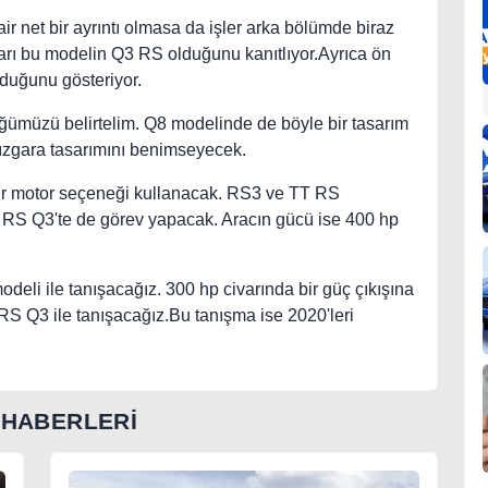
 net bir ayrıntı olmasa da işler arka bölümde biraz
ları bu modelin Q3 RS olduğunu kanıtlıyor.Ayrıca ön
lduğunu gösteriyor.
ümüzü belirtelim. Q8 modelinde de böyle bir tasarım
u ızgara tasarımını benimseyecek.
ir motor seçeneği kullanacak. RS3 ve TT RS
eni RS Q3'te de görev yapacak. Aracın gücü ise 400 hp
li ile tanışacağız. 300 hp civarında bir güç çıkışına
S Q3 ile tanışacağız.Bu tanışma ise 2020'leri
 HABERLERİ