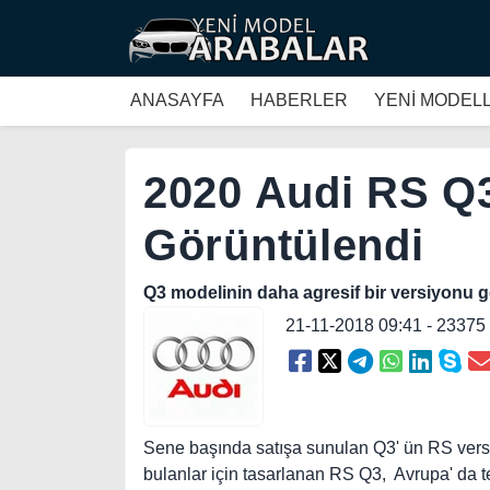
ANASAYFA
HABERLER
YENİ MODEL
2020 Audi RS Q3
Görüntülendi
Q3 modelinin daha agresif bir versiyonu ge
21-11-2018 09:41 - 2337
Sene başında satışa sunulan Q3' ün RS versiy
bulanlar için tasarlanan RS Q3, Avrupa' da t