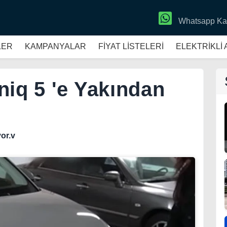
Whatsapp Ka
LER
KAMPANYALAR
FİYAT LİSTELERİ
ELEKTRİKLİ
niq 5 'e Yakından
or.v