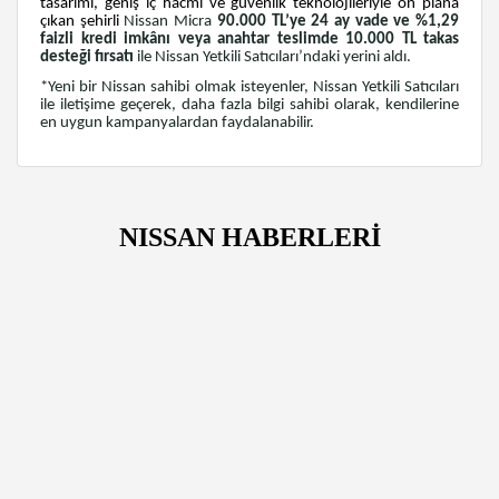
tasarımı, geniş iç hacmi ve güvenlik teknolojileriyle ön plana
çıkan şehirli
Nissan Micra
9
0.000 TL’ye 24 ay vade ve %1,29
faizli kredi imkânı veya anahtar teslimde 10.000 TL takas
desteği fırsatı
ile Nissan Yetkili Satıcıları’ndaki yerini aldı.
*Yeni bir Nissan sahibi olmak isteyenler, Nissan Yetkili Satıcıları
ile iletişime geçerek, daha fazla bilgi sahibi olarak, kendilerine
en uygun kampanyalardan faydalanabilir.
NISSAN HABERLERİ