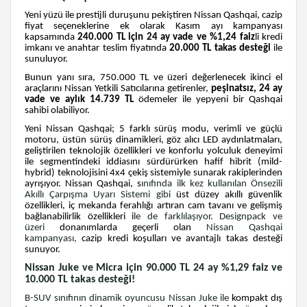
Yeni yüzü ile prestijli duruşunu pekiştiren Nissan Qashqai, cazip
fiyat seçeneklerine ek olarak Kasım ayı kampanyası
kapsamında
240.000 TL için 24 ay vade ve %1,24 faiz
li kredi
imkanı ve anahtar teslim fiyatında
20.000 TL takas desteği
ile
sunuluyor.
Bunun yanı sıra, 750.000 TL ve üzeri değerlenecek ikinci el
araçlarını Nissan Yetkili Satıcılarına getirenler,
peşinatsız, 24 ay
vade ve aylık 14.739 TL
ödemeler ile yepyeni bir Qashqai
sahibi olabiliyor.
Yeni Nissan Qashqai; 5 farklı sürüş modu, verimli ve güçlü
motoru, üstün sürüş dinamikleri, göz alıcı LED aydınlatmaları,
geliştirilen teknolojik özellikleri ve konforlu yolculuk deneyimi
ile segmentindeki iddiasını sürdürürken hafif hibrit (mild-
hybrid) teknolojisini 4x4 çekiş sistemiyle sunarak rakiplerinden
ayrışıyor. Nissan Qashqai, s
ınıfında ilk kez kullanılan Önsezili
Akıllı Çarpışma Uyarı Sistemi gibi
üst düzey akıllı güvenlik
özellikleri, iç mekanda ferahlığı artıran cam tavanı ve gelişmiş
bağlanabilirlik özellikleri i
le de farklılaşıyor. Designpack ve
üzeri
donanımlarda geçerli olan
Nissan Qashqai
kampanyası,
cazip kredi koşulları ve avantajlı takas desteği
sunuyor.
Nissan Juke ve Micra için 90.000 TL 24 ay %1,29 faiz ve
10.000 TL takas desteği!
B-SUV sınıfının dinamik oyuncusu Nissan Juke ile
kompakt dış