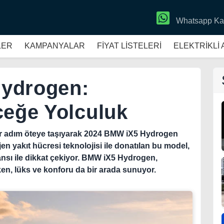
Whatsapp Ka
LER
KAMPANYALAR
FİYAT LİSTELERİ
ELEKTRİKLİ
ydrogen:
ceğe Yolculuk
ir adım öteye taşıyarak 2024 BMW iX5 Hydrogen
en yakıt hücresi teknolojisi ile donatılan bu model,
ansı ile dikkat çekiyor. BMW iX5 Hydrogen,
ken, lüks ve konforu da bir arada sunuyor.