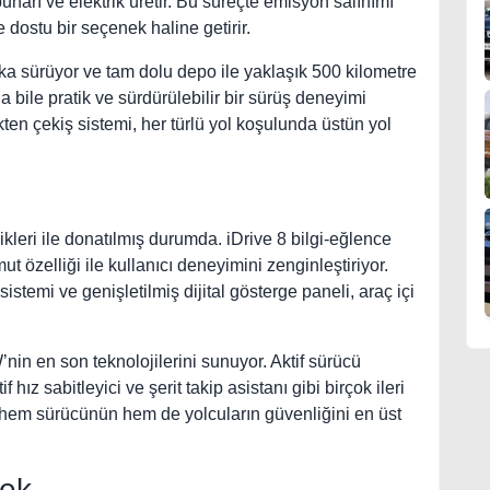
buharı ve elektrik üretir. Bu süreçte emisyon salınımı
 dostu bir seçenek haline getirir.
ka sürüyor ve tam dolu depo ile yaklaşık 500 kilometre
 bile pratik ve sürdürülebilir bir sürüş deneyimi
ten çekiş sistemi, her türlü yol koşulunda üstün yol
kleri ile donatılmış durumda. iDrive 8 bilgi-eğlence
t özelliği ile kullanıcı deneyimini zenginleştiriyor.
emi ve genişletilmiş dijital gösterge paneli, araç içi
n en son teknolojilerini sunuyor. Aktif sürücü
 hız sabitleyici ve şerit takip asistanı gibi birçok ileri
r, hem sürücünün hem de yolcuların güvenliğini en üst
cek