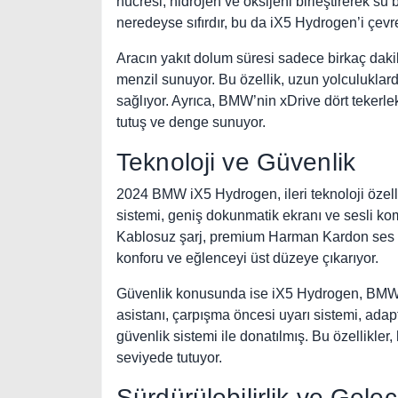
hücresi, hidrojen ve oksijeni birleştirerek su 
neredeyse sıfırdır, bu da iX5 Hydrogen’i çevre
Aracın yakıt dolum süresi sadece birkaç daki
menzil sunuyor. Bu özellik, uzun yolculuklarda
sağlıyor. Ayrıca, BMW’nin xDrive dört tekerlek
tutuş ve denge sunuyor.
Teknoloji ve Güvenlik
2024 BMW iX5 Hydrogen, ileri teknoloji özelli
sistemi, geniş dokunmatik ekranı ve sesli komu
Kablosuz şarj, premium Harman Kardon ses sist
konforu ve eğlenceyi üst düzeye çıkarıyor.
Güvenlik konusunda ise iX5 Hydrogen, BMW’ni
asistanı, çarpışma öncesi uyarı sistemi, adaptif
güvenlik sistemi ile donatılmış. Bu özellikle
seviyede tutuyor.
Sürdürülebilirlik ve Gele