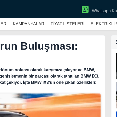
Whatsapp Ka
LER
KAMPANYALAR
FİYAT LİSTELERİ
ELEKTRİKLİ
orun Buluşması:
ir dönüm noktası olarak karşımıza çıkıyor ve BMW,
 genişletmenin bir parçası olarak tanıtılan BMW iX3,
kkat çekiyor. İşte BMW iX3'ün öne çıkan özellikleri: