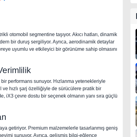
ikli otomobil segmentine taşıyor. Akıcı hatları, dinamik
dern bir duruş sergiliyor. Ayrıca, aerodinamik detaylar
çevreye uyumlu ve etkileyici bir görünüme sahip olmasını
erimlilik
i bir performans sunuyor. Hızlanma yetenekleriyle
e hızlı şarj özelliğiyle de sürücülere pratik bir
de, iX3 çevre dostu bir seçenek olmanın yanı sıra güçlü
an
raya getiriyor. Premium malzemelerle tasarlanmış geniş
neyimi sunuyor. Ayrıca, gelişmiş bilgi-eğlence