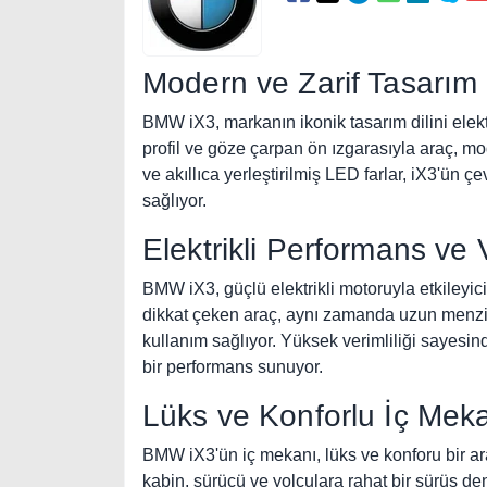
Modern ve Zarif Tasarım
BMW iX3, markanın ikonik tasarım dilini elektr
profil ve göze çarpan ön ızgarasıyla araç, mo
ve akıllıca yerleştirilmiş LED farlar, iX3'ün 
sağlıyor.
Elektrikli Performans ve V
BMW iX3, güçlü elektrikli motoruyla etkileyic
dikkat çeken araç, aynı zamanda uzun menzil v
kullanım sağlıyor. Yüksek verimliliği sayesin
bir performans sunuyor.
Lüks ve Konforlu İç Mek
BMW iX3'ün iç mekanı, lüks ve konforu bir a
kabin, sürücü ve yolculara rahat bir sürüş de