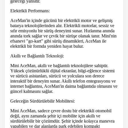
geleceği yansıtır.
Elektrikli Performans:
AceMan'in içinde gücünü bir elektrikli motor ve gelişmiş
batarya teknolojilerinden alır. Elektrikli motorlar, sessiz ve
sıfır emisyonlu bir sürüş deneyimi sunar. Hızlanma anında
anında tork sağlar ve çevik bir sürüşe olanak tanır. Mini'nin
efsanevi "go-kart" gibi sürüş dinamikleri, AceMan ile
elektrikli bir formda yeniden hayat bulur.
Akıllı ve Bağlantılı Teknoloji:
Mini AceMan, akıllı ve bağlantılı teknolojilere sahiptir.
Yüksek çözünürlüklü dijital ekranlar, bilgi-eğlence sistemi
ve sürücü asistanları, sürücü ve yolculara son derece
interaktif bir deneyim sunar. Akıllı telefon entegrasyonu ve
internet bağlantısı, AceMan'in daima bağlantıda olmasını ve
güncel kalmasını sağlar.
Geleceğin Sürdürülebilir Mobilitesi:
Mini AceMan, sadece çevre dostu bir elektrikli otomobil
değil, aynı zamanda şehir içi mobilite için akıllı ve
sürdürülebilir bir çözümdür. Şehir içinde kolayca manevra
yapabilen ve dar alanlarda park edebilen kompakt