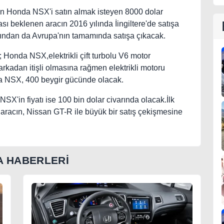
ılan Honda NSX'i satın almak isteyen 8000 dolar
sı beklenen aracın 2016 yılında İingiltere'de satışa
dından da Avrupa'nın tamamında satışa çıkacak.
; Honda NSX,elektrikli çift turbolu V6 motor
kadan itişli olmasına rağmen elektrikli motoru
ca NSX, 400 beygir gücünde olacak.
SX'in fiyatı ise 100 bin dolar civarında olacak.İlk
 aracın, Nissan GT-R ile büyük bir satış çekişmesine
 HABERLERİ