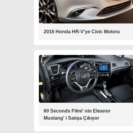
2016 Honda HR-V'ye Civic Motoru
60 Seconds Filmi' nin Eleanor
Mustang' i Satışa Çıkıyor