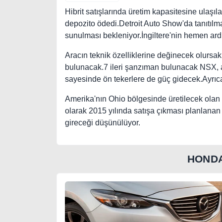
Hibrit satışlarında üretim kapasitesine ulaş
depozito ödedi.Detroit Auto Show'da tanıtılma
sunulması bekleniyor.İngiltere'nin hemen ar
Aracın teknik özelliklerine değinecek olursak
bulunacak.7 ileri şanzıman bulunacak NSX, ar
sayesinde ön tekerlere de güç gidecek.Ayrı
Amerika'nın Ohio bölgesinde üretilecek olan N
olarak 2015 yılında satışa çıkması planlanan
gireceği düşünülüyor.
HONDA