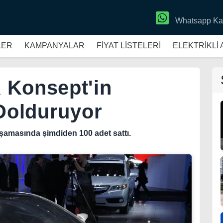
Whatsapp Ka
LER
KAMPANYALAR
FİYAT LİSTELERİ
ELEKTRİKLİ
 Konsept'in
 Dolduruyor
şamasında şimdiden 100 adet sattı.