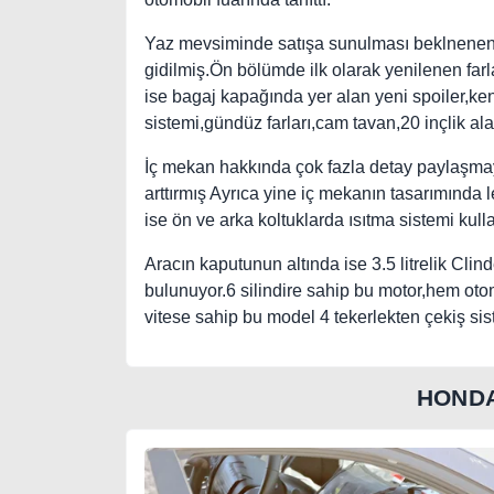
Yaz mevsiminde satışa sunulması beklnenen y
gidilmiş.Ön bölümde ilk olarak yenilenen farl
ise bagaj kapağında yer alan yeni spoiler,ken
sistemi,gündüz farları,cam tavan,20 inçlik ala
İç mekan hakkında çok fazla detay paylaşmay
arttırmış Ayrıca yine iç mekanın tasarımında
ise ön ve arka koltuklarda ısıtma sistemi kull
Aracın kaputunun altında ise 3.5 litrelik Clin
bulunuyor.6 silindire sahip bu motor,hem ot
vitese sahip bu model 4 tekerlekten çekiş si
HONDA