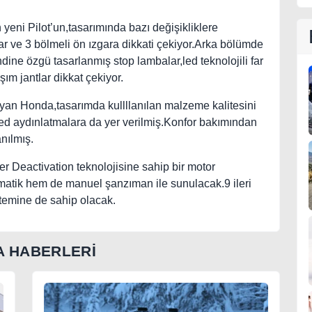
eni Pilot’un,tasarımında bazı değişikliklere
ar ve 3 bölmeli ön ızgara dikkati çekiyor.Arka bölümde
dine özgü tasarlanmış stop lambalar,led teknolojili far
şım jantlar dikkat çekiyor.
an Honda,tasarımda kullllanılan malzeme kalitesini
 led aydınlatmalara da yer verilmiş.Konfor bakımından
anılmış.
der Deactivation teknolojisine sahip bir motor
omatik hem de manuel şanzıman ile sunulacak.9 ileri
stemine de sahip olacak.
 HABERLERİ