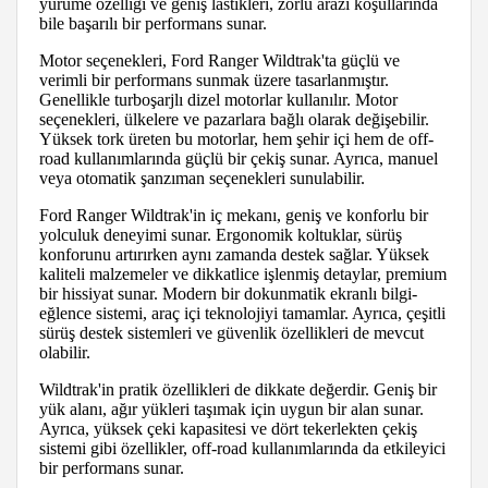
yürüme özelliği ve geniş lastikleri, zorlu arazi koşullarında
bile başarılı bir performans sunar.
Motor seçenekleri, Ford Ranger Wildtrak'ta güçlü ve
verimli bir performans sunmak üzere tasarlanmıştır.
Genellikle turboşarjlı dizel motorlar kullanılır. Motor
seçenekleri, ülkelere ve pazarlara bağlı olarak değişebilir.
Yüksek tork üreten bu motorlar, hem şehir içi hem de off-
road kullanımlarında güçlü bir çekiş sunar. Ayrıca, manuel
veya otomatik şanzıman seçenekleri sunulabilir.
Ford Ranger Wildtrak'in iç mekanı, geniş ve konforlu bir
yolculuk deneyimi sunar. Ergonomik koltuklar, sürüş
konforunu artırırken aynı zamanda destek sağlar. Yüksek
kaliteli malzemeler ve dikkatlice işlenmiş detaylar, premium
bir hissiyat sunar. Modern bir dokunmatik ekranlı bilgi-
eğlence sistemi, araç içi teknolojiyi tamamlar. Ayrıca, çeşitli
sürüş destek sistemleri ve güvenlik özellikleri de mevcut
olabilir.
Wildtrak'in pratik özellikleri de dikkate değerdir. Geniş bir
yük alanı, ağır yükleri taşımak için uygun bir alan sunar.
Ayrıca, yüksek çeki kapasitesi ve dört tekerlekten çekiş
sistemi gibi özellikler, off-road kullanımlarında da etkileyici
bir performans sunar.