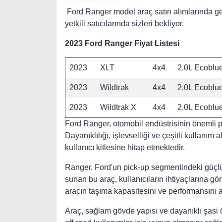
Ford Ranger model araç satın alımlarında ge
yetkili satıcılarında sizleri bekliyor.
2023 Ford Ranger Fiyat Listesi
2023
XLT
4x4
2.0L Ecoblu
2023
Wildtrak
4x4
2.0L Ecoblu
2023
Wildtrak X
4x4
2.0L Ecoblu
Ford Ranger, otomobil endüstrisinin önemli p
Dayanıklılığı, işlevselliği ve çeşitli kullanım 
kullanıcı kitlesine hitap etmektedir.
Ranger, Ford'un pick-up segmentindeki güçlü v
sunan bu araç, kullanıcıların ihtiyaçlarına gö
aracın taşıma kapasitesini ve performansını artı
Araç, sağlam gövde yapısı ve dayanıklı şasi öz