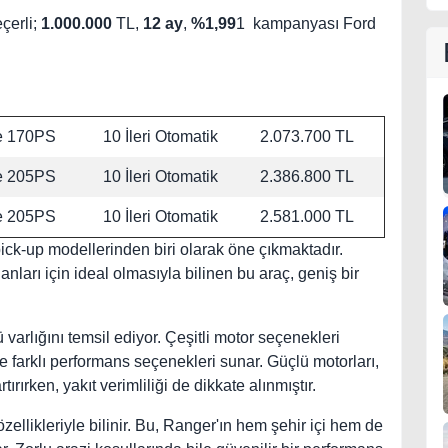
çerli;
1.000.000
TL,
12 ay
,
%1,99
1 kampanyası Ford
e 170PS
10 İleri Otomatik
2.073.700 TL
e 205PS
10 İleri Otomatik
2.386.800 TL
e 205PS
10 İleri Otomatik
2.581.000 TL
ick-up modellerinden biri olarak öne çıkmaktadır.
alanları için ideal olmasıyla bilinen bu araç, geniş bir
arlığını temsil ediyor. Çeşitli motor seçenekleri
re farklı performans seçenekleri sunar. Güçlü motorları,
rırken, yakıt verimliliği de dikkate alınmıştır.
ellikleriyle bilinir. Bu, Ranger'ın hem şehir içi hem de