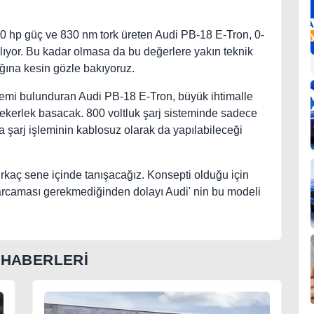
80 hp güç ve 830 nm tork üreten Audi PB-18 E-Tron, 0-
ıyor. Bu kadar olmasa da bu değerlere yakın teknik
ağına kesin gözle bakıyoruz.
stemi bulunduran Audi PB-18 E-Tron, büyük ihtimalle
 tekerlek basacak. 800 voltluk şarj sisteminde sadece
a şarj işleminin kablosuz olarak da yapılabileceği
irkaç sene içinde tanışacağız. Konsepti olduğu için
arcaması gerekmediğinden dolayı Audi' nin bu modeli
 HABERLERİ