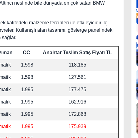
or. Altıncı neslinde bile dünyada en çok satan BMW
 kalitedeki malzeme tercihleri ile etkileyicidir. İç
evreler. Kullanışlı alan tasarımı, gösterge panelindeki
 sağlar.
zıman
CC
Anahtar Teslim Satış Fiyatı TL
matik
1.598
118.185
matik
1.598
127.561
matik
1.995
177.475
matik
1.995
162.916
matik
1.995
172.868
matik
1.995
175.939