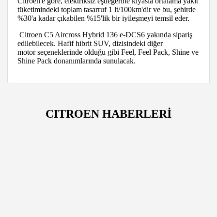
Citroen'e göre, elektriksiz eşdeğerine kıyasla ortalama yakıt
tüketimindeki toplam tasarruf 1 lt/100km'dir ve bu, şehirde
%30'a kadar çıkabilen %15'lik bir iyileşmeyi temsil eder.
Citroen C5 Aircross Hybrid 136 e-DCS6 yakında sipariş
edilebilecek. Hafif hibrit SUV, dizisindeki diğer
motor seçeneklerinde olduğu gibi Feel, Feel Pack, Shine ve
Shine Pack donanımlarında sunulacak.
CITROEN HABERLERİ