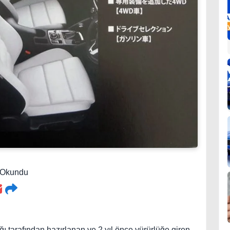
3 Okundu
ı tarafından hazırlanan ve 2 yıl önce yürürlüğe giren