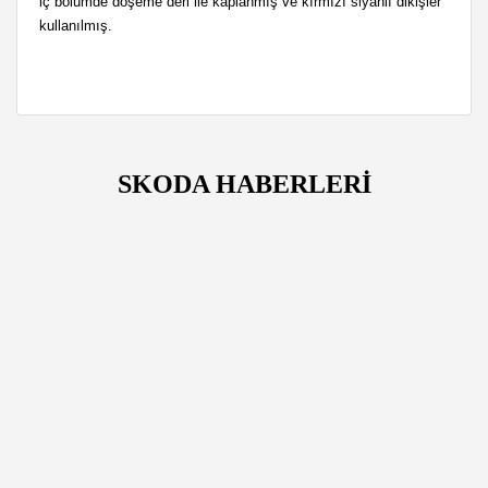
iç bölümde döşeme deri ile kaplanmış ve kırmızı siyahlı dikişler
kullanılmış.
SKODA HABERLERİ