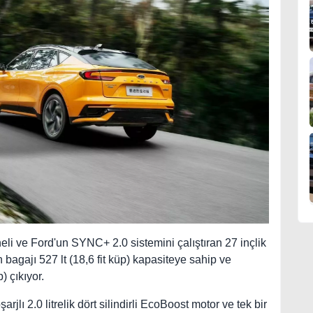
neli ve Ford'un SYNC+ 2.0 sistemini çalıştıran 27 inçlik
agajı 527 lt (18,6 fit küp) kapasiteye sahip ve
) çıkıyor.
jlı 2.0 litrelik dört silindirli EcoBoost motor ve tek bir