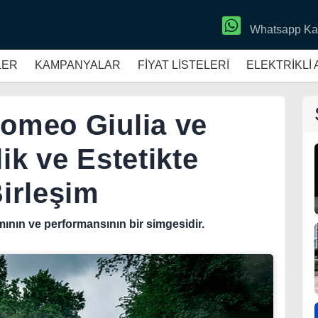
Whatsapp Ka
LER
KAMPANYALAR
FİYAT LİSTELERİ
ELEKTRİKLİ
Romeo Giulia ve
ik ve Estetikte
irleşim
mının ve performansının bir simgesidir.