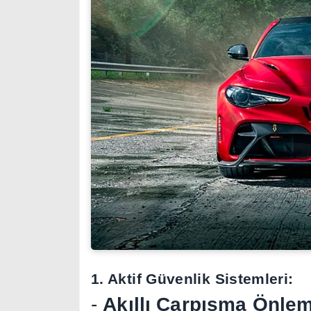
1. Aktif Güvenlik Sistemleri:
-
Akıllı Çarpışma Önle