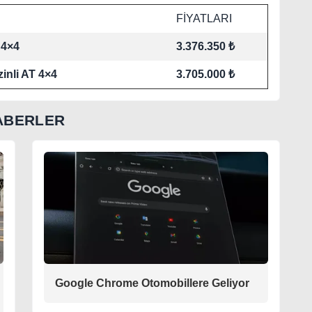
FİYATLARI
 4×4
3.376.350 ₺
inli AT 4×4
3.705.000 ₺
ABERLER
Google Chrome Otomobillere Geliyor