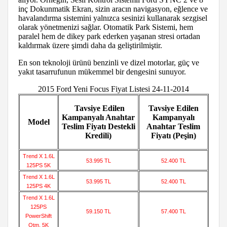
inç Dokunmatik Ekran, sizin aracın navigasyon, eğlence ve
havalandırma sistemini yalnızca sesinizi kullanarak sezgisel
olarak yönetmenizi sağlar. Otomatik Park Sistemi, hem
paralel hem de dikey park ederken yaşanan stresi ortadan
kaldırmak üzere şimdi daha da geliştirilmiştir.
En son teknoloji ürünü benzinli ve dizel motorlar, güç ve
yakıt tasarrufunun mükemmel bir dengesini sunuyor.
2015 Ford Yeni Focus Fiyat Listesi 24-11-2014
Tavsiye Edilen
Tavsiye Edilen
Kampanyalı Anahtar
Kampanyalı
Model
Teslim Fiyatı
Destekli
Anahtar Teslim
Kredili)
Fiyatı (Peşin)
Trend X 1.6L
53.995 TL
52.400 TL
125PS 5K
Trend X 1.6L
53.995 TL
52.400 TL
125PS 4K
Trend X 1.6L
125PS
59.150 TL
57.400 TL
PowerShift
Otm. 5K