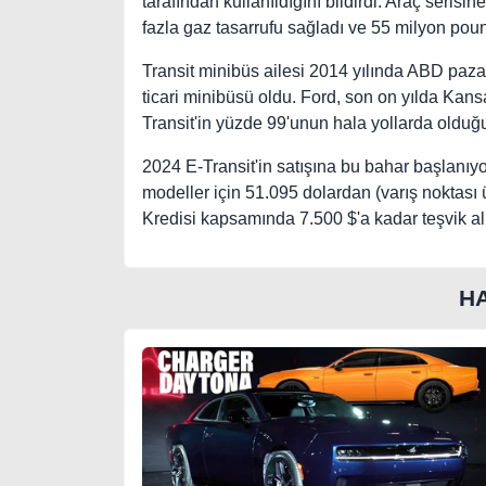
tarafından kullanıldığını bildirdi. Araç seris
fazla gaz tasarrufu sağladı ve 55 milyon po
Transit minibüs ailesi 2014 yılında ABD pazar
ticari minibüsü oldu. Ford, son on yılda Kan
Transit'in yüzde 99'unun hala yollarda olduğu
2024 E-Transit'in satışına bu bahar başlanıyo
modeller için 51.095 dolardan (varış noktası üc
Kredisi kapsamında 7.500 $'a kadar teşvik a
H