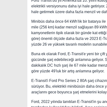
Ford Transit bu yıl Amerika'da 10. yılını kutl
elektrikli versiyonunu daha iyi hale getiriyor. 
hale getirmek üzere daha fazla menzil ve dah
Minibüs daha önce 64 kWh'lik bir batarya il
mile (256 km) kadar menzil sağlayan 89 kWh'lik
kamyonetlerin tipik olarak bir günde kat etti
göre) önemli ölçüde daha fazla ve 2023 E-Tr
yüzde 26 ve yüksek tavanlı modelin sunabil
Buna ek olarak Ford, E-Transit'e yeni bir çift 
gücünde şarj edebileceği anlamına geliyor. 
dakikalık DC hızlı şarj ile 67 mile kadar me
göre yüzde 49'luk bir artış anlamına geliyor.
E-Transit'i Ford Pro Series 2 80A şarj cihazı
sürüyor. Bu, elektrikli minibüsün daha önce y
araçlarını gece boyunca şarj etmelerini kolayl
Ford, 2022 yılında tanıtılan E-Transit'in şu 