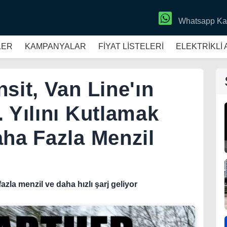
Whatsapp Ka
LER
KAMPANYALAR
FİYAT LİSTELERİ
ELEKTRİKLİ
sit, Van Line'ın
 Yılını Kutlamak
aha Fazla Menzil
azla menzil ve daha hızlı şarj geliyor