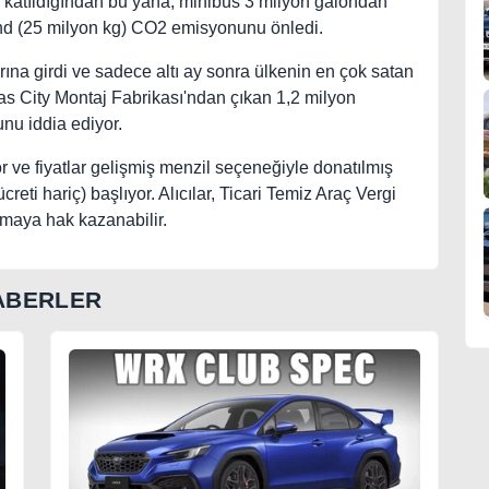
ine katıldığından bu yana, minibüs 3 milyon galondan
und (25 milyon kg) CO2 emisyonunu önledi.
ına girdi ve sadece altı ay sonra ülkenin en çok satan
sas City Montaj Fabrikası'ndan çıkan 1,2 milyon
nu iddia ediyor.
r ve fiyatlar gelişmiş menzil seçeneğiyle donatılmış
reti hariç) başlıyor. Alıcılar, Ticari Temiz Araç Vergi
lmaya hak kazanabilir.
ABERLER