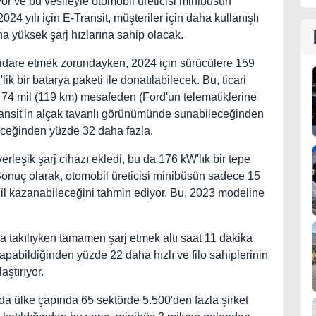
uyor ve bu vesileyle otomobil üreticisi minibüsün
2024 yılı için E-Transit, müşteriler için daha kullanışlı
a yüksek şarj hızlarına sahip olacak.
e idare etmek zorundayken, 2024 için sürücülere 159
 bir batarya paketi ile donatılabilecek. Bu, ticari
ği 74 mil (119 km) mesafeden (Ford'un telematiklerine
ansit'in alçak tavanlı görünümünde sunabileceğinden
eceğinden yüzde 32 daha fazla.
yerleşik şarj cihazı ekledi, bu da 176 kW'lık bir tepe
Sonuç olarak, otomobil üreticisi minibüsün sadece 15
nzil kazanabileceğini tahmin ediyor. Bu, 2023 modeline
na takılıyken tamamen şarj etmek altı saat 11 dakika
apabildiğinden yüzde 22 daha hızlı ve filo sahiplerinin
aştırıyor.
anda ülke çapında 65 sektörde 5.500'den fazla şirket