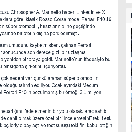
cusu Christopher A. Marinello haberi LinkedIn ve X
Evraklara göre, klasik Rosso Corsa model Ferrari F40 16
n süper otomobili, hırsızların eline geçtiğinde
esinde bir otelin dışına park edilmişti.
n tüm umudunu kaybetmişken, çalınan Ferrari
r sonucunda son derece gizli bir uzlaşma
e yeniden bir araya geldi. Marinello'nun ifadesiyle bu
bir sigorta şirketini" içeriyordu.
k çok nedeni var, çünkü aranan süper otomobilin
de olduğu tahmin ediliyor. Ocak ayındaki Mecum
errari F40'ın bozulmamış bir örneği 3,1 milyon
tarlığını ifade etmenin bir yolu olarak, araç sahibi
 de dahil olmak üzere özel bir "incelemesini" teklif etti.
pçileriyle paylaştı ve test sürüşü teklifini kabul ettiğini