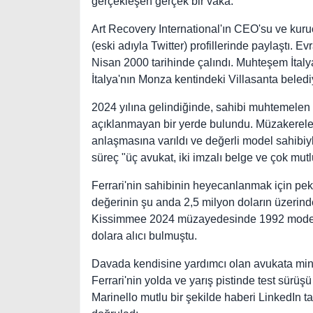
gerçekleşen gerçek bir vaka.
Art Recovery International'ın CEO'su ve kuru
(eski adıyla Twitter) profillerinde paylaştı. 
Nisan 2000 tarihinde çalındı. Muhteşem İtalya
İtalya'nın Monza kentindeki Villasanta belediy
2024 yılına gelindiğinde, sahibi muhtemele
açıklanmayan bir yerde bulundu. Müzakerele
anlaşmasına varıldı ve değerli model sahibiyl
süreç "üç avukat, iki imzalı belge ve çok mutlu 
Ferrari'nin sahibinin heyecanlanmak için pe
değerinin şu anda 2,5 milyon doların üzerin
Kissimmee 2024 müzayedesinde 1992 model F
dolara alıcı bulmuştu.
Davada kendisine yardımcı olan avukata minnet
Ferrari'nin yolda ve yarış pistinde test sürüşü
Marinello mutlu bir şekilde haberi LinkedIn taki