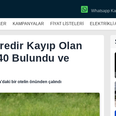
Whatsapp Ka
LER
KAMPANYALAR
FİYAT LİSTELERİ
ELEKTRİKLİ
üredir Kayıp Olan
F40 Bulundu ve
'daki bir otelin önünden çalındı