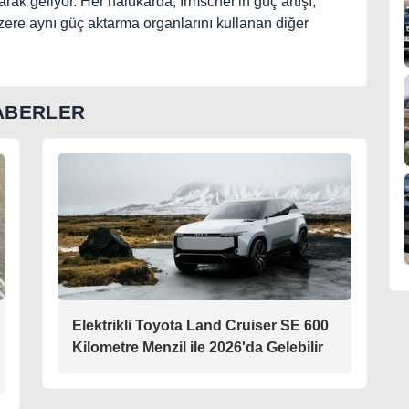
olarak geliyor. Her halükarda, Irmscher'in güç artışı,
zere aynı güç aktarma organlarını kullanan diğer
ABERLER
Elektrikli Toyota Land Cruiser SE 600
Kilometre Menzil ile 2026'da Gelebilir