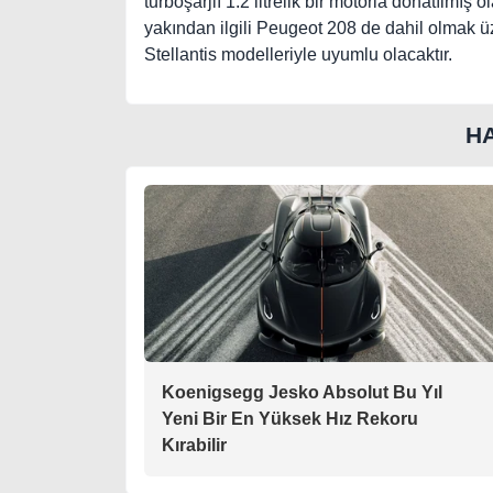
turboşarjlı 1.2 litrelik bir motorla donatılmış 
yakından ilgili Peugeot 208 de dahil olmak ü
Stellantis modelleriyle uyumlu olacaktır.
H
Koenigsegg Jesko Absolut Bu Yıl
Yeni Bir En Yüksek Hız Rekoru
Kırabilir