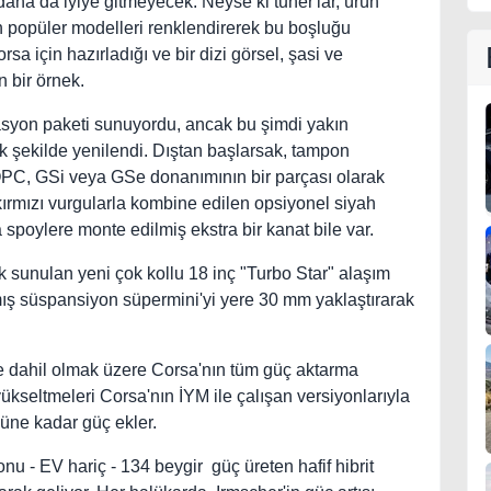
 daha da iyiye gitmeyecek. Neyse ki tuner'lar, ürün
n popüler modelleri renklendirerek bu boşluğu
sa için hazırladığı ve bir dizi görsel, şasi ve
 bir örnek.
kasyon paketi sunuyordu, ancak bu şimdi yakın
 şekilde yenilendi. Dıştan başlarsak, tampon
 OPC, GSi veya GSe donanımının bir parçası olarak
kırmızı vurgularla kombine edilen opsiyonel siyah
 spoylere monte edilmiş ekstra bir kanat bile var.
ak sunulan yeni çok kollu 18 inç "Turbo Star" alaşım
ılmış süspansiyon süpermini'yi yere 30 mm yaklaştırarak
 de dahil olmak üzere Corsa'nın tüm güç aktarma
ükseltmeleri Corsa'nın İYM ile çalışan versiyonlarıyla
cüne kadar güç ekler.
onu - EV hariç - 134 beygir güç üreten hafif hibrit