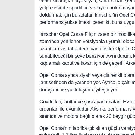
elektrikli araçlar piyasaya çıkana kadar işler
yelpazesinde sportif bir versiyon bulunmaya
doldurmak için buradalar. Irmscher'in Opel Cor
performans yükseltmesi içeren kit buna uygun
Irmscher Opel Corsa F için zaten bir modifi
zamanda yenilenen versiyonla uyumlu olacak
uzantıları ve daha derin yan etekler Opel'in
sunabileceği bir şeye benziyor. Aynı durum, 
kaplamalı kaput ve tavan için de geçerli. Arka
Opel Corsa ayrıca siyah veya çift renkli olar
jant setinden de yararlanıyor. Ayrıca, alçalt
duruşunu ve yol tutuşunu iyileştiriyor.
Gövde kiti, jantlar ve şasi ayarlamaları, EV
organları ile uyumludur. Aksine, performans y
sınırlıdır ve motora bağlı olarak 20 beygir gü
Opel Corsa'nın fabrika çıkışlı en güçlü versiy