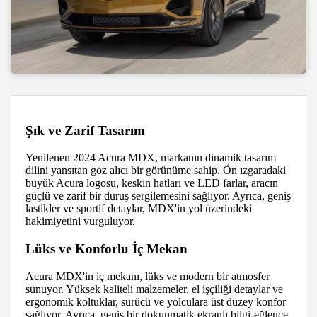
Şık ve Zarif Tasarım
Yenilenen 2024 Acura MDX, markanın dinamik tasarım
dilini yansıtan göz alıcı bir görünüme sahip. Ön ızgaradaki
büyük Acura logosu, keskin hatları ve LED farlar, aracın
güçlü ve zarif bir duruş sergilemesini sağlıyor. Ayrıca, geniş
lastikler ve sportif detaylar, MDX'in yol üzerindeki
hakimiyetini vurguluyor.
Lüks ve Konforlu İç Mekan
Acura MDX'in iç mekanı, lüks ve modern bir atmosfer
sunuyor. Yüksek kaliteli malzemeler, el işçiliği detaylar ve
ergonomik koltuklar, sürücü ve yolculara üst düzey konfor
sağlıyor. Ayrıca, geniş bir dokunmatik ekranlı bilgi-eğlence