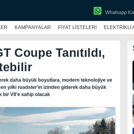
Whatsapp Ka
LER
KAMPANYALAR
FİYAT LİSTELERİ
ELEKTRİKLİ
T Coupe Tanıtıldı,
ebilir
derek daha büyük boyutlara, modern teknolojiye ve
eçen yılki roadster'ın izinden giderek daha büyük
ik bir V8'e sahip olacak