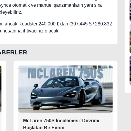
Ayrıca otomatik ve manuel şanzımanların yanı sıra
leyebiliriz.
r, ancak Roadster 240.000 £'dan (307.445 $ / 280.832
 hesabına ihtiyacınız olacak.
ABERLER
McLaren 750S İncelemesi: Devrimi
Başlatan Bir Evrim