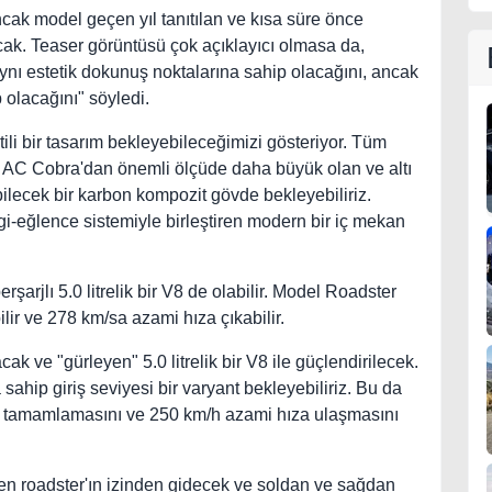
ncak model geçen yıl tanıtılan ve kısa süre önce
cak. Teaser görüntüsü çok açıklayıcı olmasa da,
aynı estetik dokunuş noktalarına sahip olacağını, ancak
 olacağını" söyledi.
ili bir tasarım bekleyebileceğimizi gösteriyor. Tüm
al AC Cobra'dan önemli ölçüde daha büyük olan ve altı
abilecek bir karbon kompozit gövde bekleyebiliriz.
lgi-eğlence sistemiyle birleştiren modern bir iç mekan
arjlı 5.0 litrelik bir V8 de olabilir. Model Roadster
lir ve 278 km/sa azami hıza çıkabilir.
k ve "gürleyen" 5.0 litrelik bir V8 ile güçlendirilecek.
sahip giriş seviyesi bir varyant bekleyebiliriz. Bu da
e tamamlamasını ve 250 km/h azami hıza ulaşmasını
en roadster'ın izinden gidecek ve soldan ve sağdan