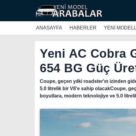
ANASAYFA
HABERLER
YENİ MODEL
Yeni AC Cobra G
654 BG Güç Üret
Coupe, geçen yılki roadster'ın izinden gi
5.0 litrelik bir V8'e sahip olacakCoupe, g
boyutlara, modern teknolojiye ve 5.0 litrel