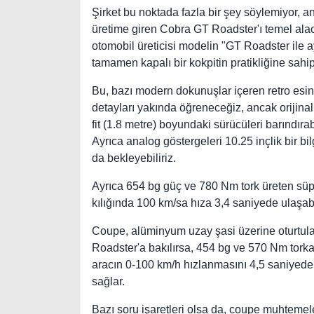
Şirket bu noktada fazla bir şey söylemiyor, a
üretime giren Cobra GT Roadster'ı temel ala
otomobil üreticisi modelin "GT Roadster ile 
tamamen kapalı bir kokpitin pratikliğine sahip
Bu, bazı modern dokunuşlar içeren retro esint
detayları yakında öğreneceğiz, ancak orijin
fit (1.8 metre) boyundaki sürücüleri barındır
Ayrıca analog göstergeleri 10.25 inçlik bir bi
da bekleyebiliriz.
Ayrıca 654 bg güç ve 780 Nm tork üreten süperş
kılığında 100 km/sa hıza 3,4 saniyede ulaşabi
Coupe, alüminyum uzay şasi üzerine oturtulaca
Roadster'a bakılırsa, 454 bg ve 570 Nm torka 
aracın 0-100 km/h hızlanmasını 4,5 saniyed
sağlar.
Bazı soru işaretleri olsa da, coupe muhtemel