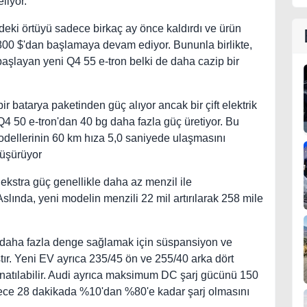
liyor.
eki örtüyü sadece birkaç ay önce kaldırdı ve ürün
9.800 $'dan başlamaya devam ediyor. Bununla birlikte,
başlayan yeni Q4 55 e-tron belki de daha cazip bir
ir batarya paketinden güç alıyor ancak bir çift elektrik
4 50 e-tron'dan 40 bg daha fazla güç üretiyor. Bu
dellerinin 60 km hıza 5,0 saniyede ulaşmasını
düşürüyor
 ekstra güç genellikle daha az menzil ile
Aslında, yeni modelin menzili 22 mil artırılarak 258 mile
e daha fazla denge sağlamak için süspansiyon ve
ştır. Yeni EV ayrıca 235/45 ön ve 255/40 arka dört
donatılabilir. Audi ayrıca maksimum DC şarj gücünü 150
ece 28 dakikada %10'dan %80'e kadar şarj olmasını