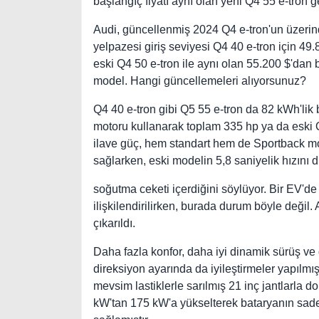
başlangıç fiyatı aynı olan yeni Q4 55 e-tron ge
Audi, güncellenmiş 2024 Q4 e-tron'un üzerind
yelpazesi giriş seviyesi Q4 40 e-tron için 4
eski Q4 50 e-tron ile aynı olan 55.200 $'dan 
model. Hangi güncellemeleri alıyorsunuz?
Q4 40 e-tron gibi Q5 55 e-tron da 82 kWh'lik b
motoru kullanarak toplam 335 hp ya da eski Q
ilave güç, hem standart hem de Sportback mo
sağlarken, eski modelin 5,8 saniyelik hızını 
soğutma ceketi içerdiğini söylüyor. Bir EV'de
ilişkilendirilirken, burada durum böyle değil. 
çıkarıldı.
Daha fazla konfor, daha iyi dinamik sürüş v
direksiyon ayarında da iyileştirmeler yapılmı
mevsim lastiklerle sarılmış 21 inç jantlarla 
kW'tan 175 kW'a yükselterek bataryanın sad