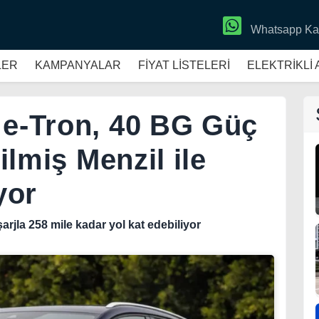
Whatsapp Ka
LER
KAMPANYALAR
FİYAT LİSTELERİ
ELEKTRİKLİ
 e-Tron, 40 BG Güç
rilmiş Menzil ile
yor
arjla 258 mile kadar yol kat edebiliyor