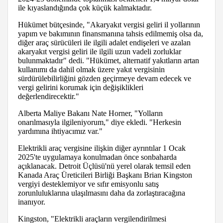
ile kıyaslandığında çok küçük kalmaktadır.
Hükümet bütçesinde, "Akaryakıt vergisi geliri il yollarının
yapım ve bakımının finansmanına tahsis edilmemiş olsa da,
diğer araç sürücüleri ile ilgili adalet endişeleri ve azalan
akaryakıt vergisi geliri ile ilgili uzun vadeli zorluklar
bulunmaktadır" dedi. "Hükümet, alternatif yakıtların artan
kullanımı da dahil olmak üzere yakıt vergisinin
sürdürülebilirliğini gözden geçirmeye devam edecek ve
vergi gelirini korumak için değişiklikleri
değerlendirecektir."
Alberta Maliye Bakanı Nate Horner, "Yolların
onarılmasıyla ilgileniyorum," diye ekledi. "Herkesin
yardımına ihtiyacımız var."
Elektrikli araç vergisine ilişkin diğer ayrıntılar 1 Ocak
2025'te uygulamaya konulmadan önce sonbaharda
açıklanacak. Detroit Üçlüsü'nü yerel olarak temsil eden
Kanada Araç Üreticileri Birliği Başkanı Brian Kingston
vergiyi desteklemiyor ve sıfır emisyonlu satış
zorunluluklarına ulaşılmasını daha da zorlaştıracağına
inanıyor.
Kingston, "Elektrikli araçların vergilendirilmesi